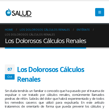
Tanatología: Más allá del
La deshidratación puede
cáncer
prevenirse en los pacientes
oncológicos
April 30, 2026
August 1, 2026
HOME
LOS DOLOROSOS CÁLCULOS RENALES
ENTÉRATE
LOS DOLOROSOS CÁLCULOS RENALES
Preguntas claves para
Los Dolorosos Cálculos Renales
El Acompañamiento es vital
prepararte antes de recibir tu
en los sobrevivientes
tratamiento oncológico
July 10, 2026
April 30, 2026
Hora de prepararse para ser
La nueva normalidad de un
un cuidador oncológico
sobreviviente de cáncer
Los Dolorosos Cálculos
07
March 19, 2026
June 25, 2026
Renales
Oct
Equilibrando tu diagnóstico
Altamente nocivo el polvo d
oncológico con tu actitud
desierto del Sahara en salu
oncológica
Sin duda tendrás un familiar o conocido que ha pasado por el trauma de
February 19, 2026
expulsar o ser tratado por cálculos renales, comúnmente llamados
June 10, 2026
piedras de riñón. Sabrás del dolor que habrá experimentado y de todos
los remedios caseros que utilizó para expulsarla. En este artículo
Secuelas del cáncer cervical
trataremos de orientarlo de forma que pueda prevenir los cálculos y
¿Eres sobreviviente? Hora 