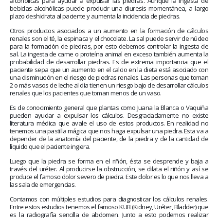
alcohólicas para ayudar a expulsar las piedras. Aunque la ingesta de
bebidas alcohólicas puede producir una diuresis momentánea, a largo
plazo deshidrata al paciente y aumenta la incidencia de piedras.
Otros productos asociados a un aumento en la formación de cálculos
renales son el té, la espinaca y el chocolate. La sal puede servir de núcleo
para la formación de piedras, por esto debemos controlar la ingesta de
sal. La ingesta de carne o proteína animal en exceso también aumenta la
probabilidad de desarrollar piedras. Es de extrema importancia que el
paciente sepa que un aumento en el calcio en la dieta está asociado con
una disminución en el riesgo de piedras renales. Las personas que toman
2 o más vasos de leche al día tienen un riesgo bajo de desarrollar cálculos
renales que los pacientes que toman menos de un vaso.
Es de conocimiento general que plantas como Juana la Blanca o Vaquiña
pueden ayudar a expulsar los cálculos. Desgraciadamente no existe
literatura médica que avale el uso de estos productos. En realidad no
tenemos una pastilla mágica que nos haga expulsar una piedra. Esta va a
depender de la anatomía del paciente, de la piedra y de la cantidad de
líquido que el paciente ingiera.
Luego que la piedra se forma en el riñón, ésta se desprende y baja a
través del uréter. Al producirse la obstrucción, se dilata el riñón y así se
produce el famoso dolor severo de piedra. Este dolor es lo que nos lleva a
las sala de emergencias.
Contamos con múltiples estudios para diagnosticar los cálculos renales.
Entre estos estudios tenemos el famoso KUB (Kidney, Uréter, Bladder) que
es la radiografía sencilla de abdomen. Junto a esto podemos realizar