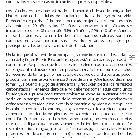
January 20, 2026
conozca las herramientas de tratamiento que hay disponibles.
abrazar la salud oncológica
May 28, 2026
Los cálculos renales han afectado la humanidad desde la antigüedad.
Uno de cada ocho adultos desarrollará piedras a lo largo de su vida.
Padecerán de piedras 3 hombres por cada mujer. La incidencia es más
alta entre los 20 años y los 40 años. La recurrencia de cálculos sin
tratamiento
es de 10% a un año, 35% a 5 años y 50% a 10 años. Aunque
no se ha demostrado una tendencia familiar. Los cálculos son más
comunes en áreas montañosas, desiertos y áreas tropicales por
predisponer a las personas a mayor deshidratación.
Un factor que al paciente le preocupa es, si debe tomar agua destilada o el
agua del grifo, en Puerto Rico ambas aguas están adecuadas y aptas para
consumirlas. Se piensa que los minerales o elementos trazas presentes
en el agua, al cristalizarse pueden predisponer a la formación de cálculos.
Se recomienda tomar por lo menos 2 litros de líquido al día para así poder
producir diariamente por lo menos 3 litros de orina. ¿Qué líquido debemos
tomar? ¿Es bueno el jugo de arándanos? ¿Producen piedra los refrescos
carbonatados? Tenemos claro que no debemos tomar agua como único
líquido ya que puede producirnos problemas como es la disminución de
sodio en la sangre. Al contrario de la creencia, el jugo de” crandberry “o
arándanos no es ideal para evitar la formación o ayudar a que expulsen
los cálculos renales, al contrario, la ingesta excesiva de este líquido puede
aumentar la incidencia de piedras en pacientes que padecen de esta
condición. En cuanto a las bebidas carbonatadas, no tenemos estudios
que nos indiquen que estos aumenten la incidencia de piedras. Se
recomienda tomar agua, jugo de limón u otros jugos naturales. Muchos
pacientes en broma (y en serio) mencionan que toman bebidas