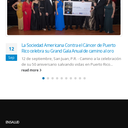
Primer Simposio en Puerto Rico de Bienestar
29
Emocional en la Etapa Perinatal
Mar
Un grupo de profesionales independientes adiestrados
especialmente en el área de salud mental perinatal se
unen a la Fundación Puertorriqueña...
read more
ENSALUD