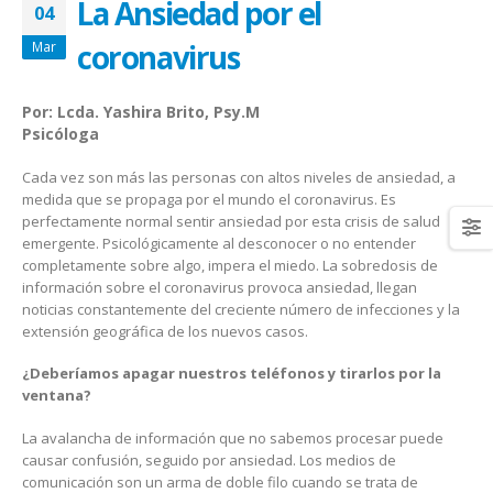
La Ansiedad por el
January 20, 2026
abrazar la salud oncológica
04
May 28, 2026
coronavirus
Mar
Por: Lcda. Yashira Brito, Psy.M
Psicóloga
Cada vez son más las personas con altos niveles de ansiedad, a
medida que se propaga por el mundo el coronavirus. Es
perfectamente normal sentir ansiedad por esta crisis de salud
emergente. Psicológicamente al desconocer o no entender
completamente sobre algo, impera el miedo. La sobredosis de
información sobre el coronavirus provoca ansiedad, llegan
noticias constantemente del creciente número de infecciones y la
extensión geográfica de los nuevos casos.
¿Deberíamos apagar nuestros teléfonos y tirarlos por la
ventana?
La avalancha de información que no sabemos procesar puede
causar confusión, seguido por ansiedad. Los medios de
comunicación son un arma de doble filo cuando se trata de