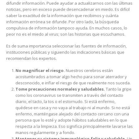
difundir información. Puede ayudar a actualizarnos con las últimas
noticias, pero en exceso puede desencadenar en miedo. Es difícil
saber la exactitud de la información que recibimos y cuánta
información errónea se difunde. Por otro lado, la búsqueda
compulsiva de información tampoco ayuda. En muchos casos, lo
peor no es el miedo al virus; son las historias que escuchamos.
Es de suma importancia seleccionar las fuentes de información,
instituciones públicas y siguiendo las indicaciones básicas que
recomiendan los expertos.
No magnificar el riesgo.
Nuestros cerebros están
acostumbrados a tomar algo hecho para sonar aterrador y
desconocido, e inflar el riesgo de que realmente nos suceda.
Tome precauciones normales y saludables.
Tanto la gripe
como los coronavirus se transmiten a través del contacto
diario, el tacto, la tos o el estornudo. Si está enfermo,
quédese en casa y no vaya al trabajo ni al mundo. Si no está
enfermo, manténgase alejado del contacto cercano con una
persona que lo esté y adopte hábitos saludables en lo que
respecta a la limpieza. Eso significa principalmente lavarse las
manos regularmente y a fondo.
Mantener su sistema inmunológico feliz y saludable.
Un