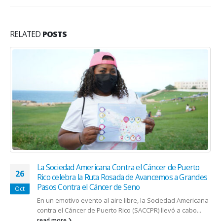
RELATED
POSTS
Ortopedia Dentofacial
03
Cuando pensamos en ortodoncia, vienen a nuestra
Aug
mente los ganchitos metálicos que conocemos como
“braces”. Pero la ortodoncia es mucho...
read more
ENSALUD
Visualizamos brindarles el mejor medio escrito y servir de vehículo de
comunicación para la comunidad médica de nuestro país. Contribuir
para que nuestra sociedad conozca un poco más sobre como