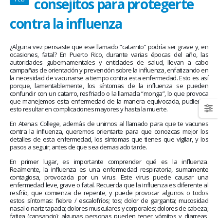
consejitos para protegerte
January 20, 2026
abrazar la salud oncológica
May 28, 2026
contra la influenza
¿Alguna vez pensaste que ese llamado “catarrito” podría ser grave y, en
ocasiones, fatal? En Puerto Rico, durante varias épocas del año, las
autoridades gubernamentales y entidades de salud, llevan a cabo
campañas de orientación y prevención sobre la influenza, enfatizando en
la necesidad de vacunarse a tiempo contra esta enfermedad. Esto es así
porque, lamentablemente, los síntomas de la influenza se pueden
confundir con un catarro, resfriado o la llamada “monga”, lo que provoca
que manejemos esta enfermedad de la manera equivocada, pudiendo
esto resultar en complicaciones mayores y hasta la muerte.
En Atenas College, además de unirnos al llamado para que te vacunes
contra la influenza, queremos orientarte para que conozcas mejor los
detalles de esta enfermedad, los síntomas que tienes que vigilar, y los
pasos a seguir, antes de que sea demasiado tarde.
En primer lugar, es importante comprender qué es la influenza.
Realmente, la influenza es una enfermedad respiratoria, sumamente
contagiosa, provocada por un virus. Este virus puede causar una
enfermedad leve, grave o fatal. Recuerda que la influenza es diferente al
resfrío, que comienza de repente, y puede provocar algunos o todos
estos síntomas: fiebre / escalofríos; tos; dolor de garganta; mucosidad
nasal o nariz tapada; dolores musculares y corporales; dolores de cabeza;
fatiga (cansancio); algunas personas pueden tener vómitos y diarreas,