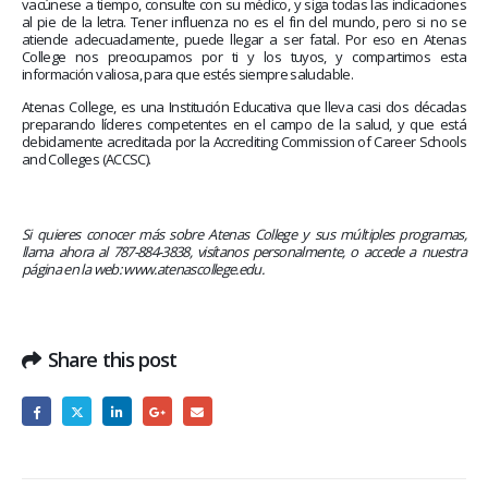
vacúnese a tiempo, consulte con su médico, y siga todas las indicaciones
al pie de la letra. Tener influenza no es el fin del mundo, pero si no se
atiende adecuadamente, puede llegar a ser fatal. Por eso en Atenas
College nos preocupamos por ti y los tuyos, y compartimos esta
información valiosa, para que estés siempre saludable.
Atenas College, es una Institución Educativa que lleva casi dos décadas
preparando líderes competentes en el campo de la salud, y que está
debidamente acreditada por la Accrediting Commission of Career Schools
and Colleges (ACCSC).
Si quieres conocer más sobre Atenas College y sus múltiples programas,
llama ahora al 787-884-3838, visítanos personalmente, o accede a nuestra
página en la web: www.atenascollege.edu.
Share this post