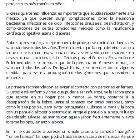
pero esto es más común en niños.
Si crees que tienes influenza, es importante que acudas rápidamente a tu
médico, ya que pueden surgir complicaciones como la neumonía
bacteriana, infecciones de oído, infecciones sinusales, deshidratación, y
complicaciones de ciertas condiciones médicas como la insuficiencia
cardíaca congestiva, asma o diabetes.
Sobre la prevención, la mejor manera de protegerse contra la influenza es
vacunándose todos los años. Ten en cuenta que la cepa del virus cambia
y que no se trata de una vacuna de una vez en la vida, como sucede con
otras vacunas tradicionales. Los Centros para el Control y Prevención de
Enfermedades recomiendan que toda persona de 6 meses o más, se
vacunen todos los años. De igual forma, recomiendan tomar algunas
medidas para evitar la propagación de los gérmenes que transmiten la
influenza.
La primera recomendación es evitar el contacto con personas enfermas.
Si usted está enfermo y cree que pudiera ser influenza, se le recomienda
que repose en su hogar por lo menos 24 horas, posterior a la
desaparición de la fiebre. Limite el contacto con otras personas, tanto
como le sea posible, para evitar contagiarlas. Cúbrase la nariz y la boca
con un pañuelo al toser o estornudar. Arroje el pañuelo a la basura luego
de utilizarlo. Lávese las manos con agua y jabón frecuentemente, y evite
tocarse los ojos, la nariz o la boca.
En fin, lo que pudiera parecer un simple catarro, la llamada “monga” o
“rompe huesos”, también podría tratarse de un caso de influenza. Así que