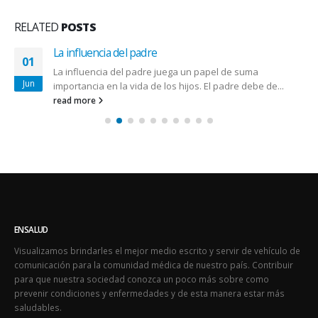
RELATED
POSTS
La influencia del padre
01
La influencia del padre juega un papel de suma
Jun
importancia en la vida de los hijos. El padre debe de...
read more
ENSALUD
Visualizamos brindarles el mejor medio escrito y servir de vehículo de
comunicación para la comunidad médica de nuestro país. Contribuir
para que nuestra sociedad conozca un poco más sobre como
prevenir condiciones y enfermedades y de esta manera estar más
saludables.